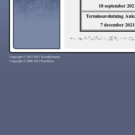
18 september 202
Terminsavslutning
Ank
7 december 2021
Copyright © 2012-2023 TeamHarmony
Copyright © 2008-2012 PiasSilver