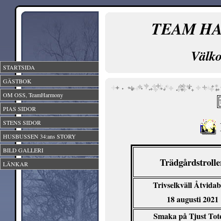
TEAM H
Väl
STARTSIDA
GÄSTBOK
OM OSS, TeamHarmony
PIAS SIDOR
STENS SIDOR
HUSBUSSEN 34:ans STORY
BILD GALLERI
Trädgårdstrolle
LÄNKAR
Trivselkväll Åtvida
18 augusti 2021
Smaka på Tjust Tot